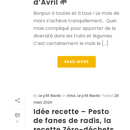
d’Avril 🌱
Bonjour à toutes et à tous ! Le mois de
mars s’achève tranquillement… Quel
mois compliqué pour apporter de la
diversité dans les fruits et légumes.
C’est certainement le mois le [...]
READ MORE
By
Le p'tit Ravito
In
Infos
,
Le p’tit Ravito
Posted
29
mars 2024
Idée recette – Pesto
de fanes de radis, la
0
recette Zéro-déchets