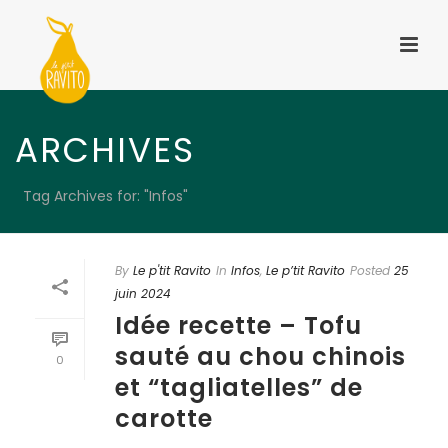
ARCHIVES
Tag Archives for: "Infos"
By
Le p'tit Ravito
In
Infos
,
Le p’tit Ravito
Posted
25
juin 2024
Idée recette – Tofu
sauté au chou chinois
0
et “tagliatelles” de
carotte