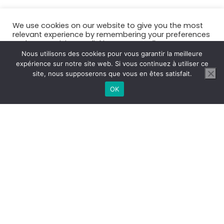
We use cookies on our website to give you the most
relevant experience by remembering your preferences
and repeat visits. By clicking “Accept All”, you consent
to the use of ALL the cookies. However, you may visit
Nous utilisons des cookies pour vous garantir la meilleure
"Cookie Settings" to provide a controlled consent.
expérience sur notre site web. Si vous continuez à utiliser ce
site, nous supposerons que vous en êtes satisfait.
Cookie Settings
Accept All
OK