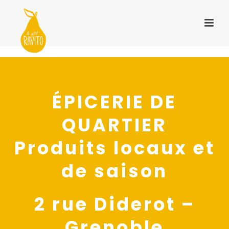
ÉPICERIE DE
QUARTIER
Produits locaux et
de saison
2 rue Diderot –
Grenoble