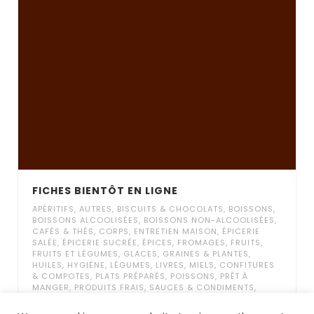
FICHES BIENTÔT EN LIGNE
APÉRITIFS
,
AUTRES
,
BISCUITS & CHOCOLATS
,
BOISSONS
,
BOISSONS ALCOOLISÉES
,
BOISSONS NON-ALCOOLISÉES
,
CAFÉS & THÉS
,
CORPS
,
ENTRETIEN MAISON
,
ÉPICERIE
SALÉE
,
ÉPICERIE SUCRÉE
,
ÉPICES
,
FROMAGES
,
FRUITS
,
FRUITS ET LÉGUMES
,
GLACES
,
GRAINES & PLANTES
,
HUILES
,
HYGIÈNE
,
LÉGUMES
,
LIVRES
,
MIELS, CONFITURES
& COMPOTES
,
PLATS PRÉPARÉS
,
POISSONS
,
PRÊT À
MANGER
,
PRODUITS FRAIS
,
SAUCES & CONDIMENTS
,
VIANDES
,
VISAGE
,
VRAC EPICERIE SALÉE
,
VRAC EPICERIE
SUCRÉE
,
YAOURTS
,
ZÉRO DÉCHET AUTRES
,
ZÉRO DÉCHET