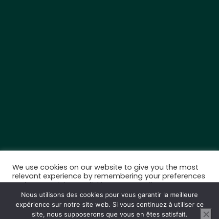
We use cookies on our website to give you the most
relevant experience by remembering your preferences
and repeat visits. By clicking “Accept All”, you consent
to the use of ALL the cookies. However, you may visit
Nous utilisons des cookies pour vous garantir la meilleure
"Cookie Settings" to provide a controlled consent.
expérience sur notre site web. Si vous continuez à utiliser ce
site, nous supposerons que vous en êtes satisfait.