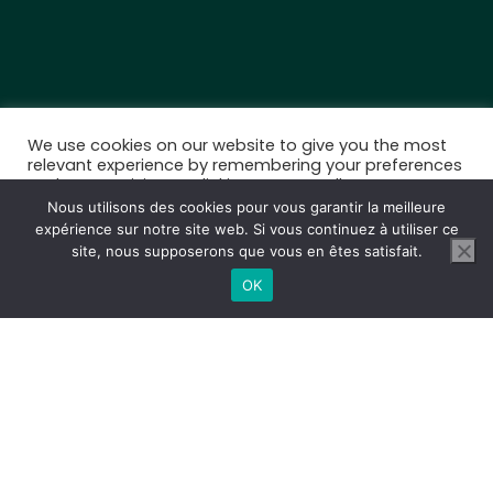
We use cookies on our website to give you the most
relevant experience by remembering your preferences
and repeat visits. By clicking “Accept All”, you consent
to the use of ALL the cookies. However, you may visit
Nous utilisons des cookies pour vous garantir la meilleure
"Cookie Settings" to provide a controlled consent.
expérience sur notre site web. Si vous continuez à utiliser ce
site, nous supposerons que vous en êtes satisfait.
Cookie Settings
Accept All
OK
DES SARDINES LOCALES ?
🐟
Une petite boîte toute mignonne vient d’arriver dans