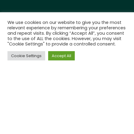
We use cookies on our website to give you the most
relevant experience by remembering your preferences
and repeat visits. By clicking “Accept All”, you consent
to the use of ALL the cookies. However, you may visit
"Cookie Settings" to provide a controlled consent.
Cookie Settings
Accept All
Le p’tit Ravito grandit, et nous cherchons un stagiaire
pour nous épauler sur la période de juin-juillet !
Si ça t’intéresse, on attend ta candidature avec
impatience à cette adresse :
contact@leptitravito.fr