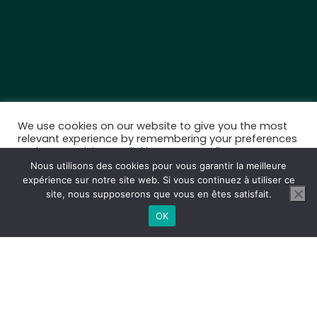
We use cookies on our website to give you the most
relevant experience by remembering your preferences
and repeat visits. By clicking “Accept All”, you consent
to the use of ALL the cookies. However, you may visit
Nous utilisons des cookies pour vous garantir la meilleure
"Cookie Settings" to provide a controlled consent.
expérience sur notre site web. Si vous continuez à utiliser ce
site, nous supposerons que vous en êtes satisfait.
Cookie Settings
Accept All
OK
Bonjour à toutes et à tous !